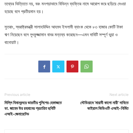
তথ্যের ভিত্তিতে নয়, বরং মনগড়াভাবে বিভিন্ন ব্যক্তির নামে আরোপ করে ছড়িয়ে দেওয়া
হয়েছে বলে প্রতীয়মান হয়।
সুতরাং, স্বরাষ্ট্রমন্ত্রী সালাহউদ্দিন আহমদ ইসলামী ব্যাংক থেকে ৮৩ হাজার কোটি টাকা
ঋণ নিয়েছেন বলে লুৎফুজ্জামান বাবর মন্তব্য করেছেন—এমন দাবিটি সম্পূর্ণ ভুয়া ও
বানোয়াট।
Previous article
Next article
দিল্লি বিমানবন্দরে ভারতীয় পুলিশের হেফাজতে
স্টেডিয়ামে ‘মায়াবী কালো নারী’ দাবিতে
ডা. জাহেদ উর রহমানের প্রচারিত ছবিটি
ভাইরাল ভিডিওটি এআই-নির্মিত
এআই-জেনারেটেড