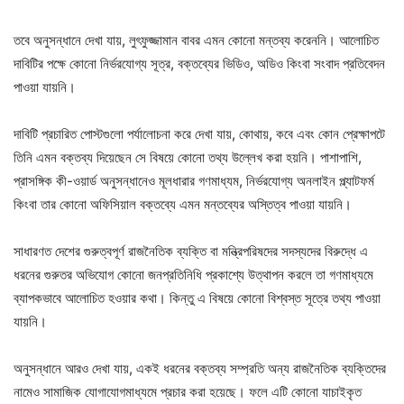
তবে অনুসন্ধানে দেখা যায়, লুৎফুজ্জামান বাবর এমন কোনো মন্তব্য করেননি। আলোচিত
দাবিটির পক্ষে কোনো নির্ভরযোগ্য সূত্র, বক্তব্যের ভিডিও, অডিও কিংবা সংবাদ প্রতিবেদন
পাওয়া যায়নি।
দাবিটি প্রচারিত পোস্টগুলো পর্যালোচনা করে দেখা যায়, কোথায়, কবে এবং কোন প্রেক্ষাপটে
তিনি এমন বক্তব্য দিয়েছেন সে বিষয়ে কোনো তথ্য উল্লেখ করা হয়নি। পাশাপাশি,
প্রাসঙ্গিক কী-ওয়ার্ড অনুসন্ধানেও মূলধারার গণমাধ্যম, নির্ভরযোগ্য অনলাইন প্ল্যাটফর্ম
কিংবা তার কোনো অফিসিয়াল বক্তব্যে এমন মন্তব্যের অস্তিত্ব পাওয়া যায়নি।
সাধারণত দেশের গুরুত্বপূর্ণ রাজনৈতিক ব্যক্তি বা মন্ত্রিপরিষদের সদস্যদের বিরুদ্ধে এ
ধরনের গুরুতর অভিযোগ কোনো জনপ্রতিনিধি প্রকাশ্যে উত্থাপন করলে তা গণমাধ্যমে
ব্যাপকভাবে আলোচিত হওয়ার কথা। কিন্তু এ বিষয়ে কোনো বিশ্বস্ত সূত্রে তথ্য পাওয়া
যায়নি।
অনুসন্ধানে আরও দেখা যায়, একই ধরনের বক্তব্য সম্প্রতি অন্য রাজনৈতিক ব্যক্তিদের
নামেও সামাজিক যোগাযোগমাধ্যমে প্রচার করা হয়েছে। ফলে এটি কোনো যাচাইকৃত