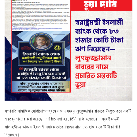
সম্প্রতি সামাজিক যোগাযোগমাধ্যমে সংসদ সদস্য লুৎফুজ্জামান বাবরকে উদ্ধৃত করে একটি
মন্তব্য প্রচার করা হয়েছে। দাবিতে বলা হয়, তিনি নাকি বলেছেন—স্বরাষ্ট্রমন্ত্রী
সালাহউদ্দিন আহমদ ইসলামী ব্যাংক থেকে নিজের নামে ৮৩ হাজার কোটি টাকা ঋণ
নিয়েছেন।