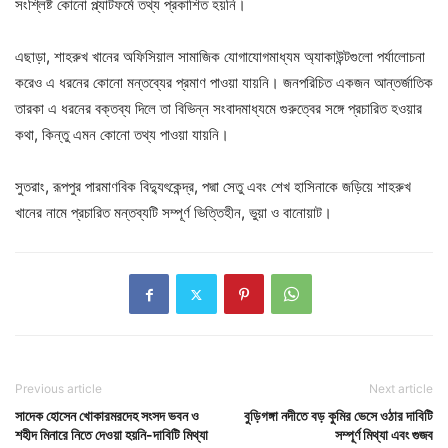
সংশ্লিষ্ট কোনো প্ল্যাটফর্মে তথ্য প্রকাশিত হয়নি।
এছাড়া, শাহরুখ খানের অফিসিয়াল সামাজিক যোগাযোগমাধ্যম অ্যাকাউন্টগুলো পর্যালোচনা
করেও এ ধরনের কোনো মন্তব্যের প্রমাণ পাওয়া যায়নি। জনপরিচিত একজন আন্তর্জাতিক
তারকা এ ধরনের বক্তব্য দিলে তা বিভিন্ন সংবাদমাধ্যমে গুরুত্বের সঙ্গে প্রচারিত হওয়ার
কথা, কিন্তু এমন কোনো তথ্য পাওয়া যায়নি।
সুতরাং, রূপপুর পারমাণবিক বিদ্যুৎকেন্দ্র, পদ্মা সেতু এবং শেখ হাসিনাকে জড়িয়ে শাহরুখ
খানের নামে প্রচারিত মন্তব্যটি সম্পূর্ণ ভিত্তিহীন, ভুয়া ও বানোয়াট।
Previous article
Next article
সাদেক হোসেন খোকারমরদেহ সংসদ ভবন ও
বুড়িগঙ্গা নদীতে বড় কুমির ভেসে ওঠার দাবিটি
শহীদ মিনারে নিতে দেওয়া হয়নি-দাবিটি মিথ্যা
সম্পূর্ণ মিথ্যা এবং গুজব