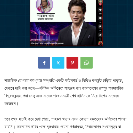
সামাজিক যোগাযোগমাধ্যমে সম্প্রতি একটি ফটোকার্ড ও ভিডিও কনটেন্ট ছড়িয়ে পড়েছে,
যেখানে দাবি করা হচ্ছে—বলিউড অভিনেতা শাহরুখ খান বাংলাদেশের রূপপুর পারমাণবিক
বিদ্যুৎকেন্দ্র, পদ্মা সেতু এবং সাবেক প্রধানমন্ত্রী শেখ হাসিনাকে নিয়ে বিশেষ মন্তব্য
করেছেন।
তবে তথ্য যাচাই করে দেখা গেছে, শাহরুখ খানের এমন কোনো বক্তব্যের অস্তিত্ব পাওয়া
যায়নি। আলোচিত দাবির পক্ষে মূলধারার কোনো গণমাধ্যম, নির্ভরযোগ্য সংবাদসূত্র বা