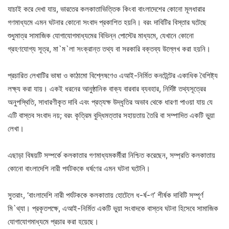
যাচাই করে দেখা যায়, ভারতের কলকাতাভিত্তিক কিংবা বাংলাদেশের কোনো মূলধারার
গণমাধ্যমে এমন ঘটনার কোনো সংবাদ প্রকাশিত হয়নি। বরং দাবিটির বিস্তার ঘটেছে
শুধুমাত্র সামাজিক যোগাযোগমাধ্যমের বিভিন্ন পোস্টের মাধ্যমে, যেখানে কোনো
গ্রহণযোগ্য সূত্র, মা`ম`লা সংক্রান্ত তথ্য বা সরকারি বক্তব্য উল্লেখ করা হয়নি।
প্রচারিত লেখাটির ভাষা ও কাঠামো বিশ্লেষণেও এআই-নির্মিত কনটেন্টের একাধিক বৈশিষ্ট্য
লক্ষ্য করা যায়। একই ধরনের আনুষ্ঠানিক বাক্য বারবার ব্যবহার, নির্দিষ্ট তথ্যসূত্রের
অনুপস্থিতি, সাধারণীকৃত দাবি এবং প্রত্যক্ষ উদ্ধৃতির অভাব থেকে ধারণা পাওয়া যায় যে
এটি বাস্তব সংবাদ নয়; বরং কৃত্রিম বুদ্ধিমত্তার সহায়তায় তৈরি বা সম্পাদিত একটি ভুয়া
লেখা।
এছাড়া বিষয়টি সম্পর্কে কলকাতার গণমাধ্যমকর্মীরা নিশ্চিত করেছেন, সম্প্রতি কলকাতায়
কোনো বাংলাদেশি নারী পর্যটককে ধর্ষণের এমন ঘটনা ঘটেনি।
সুতরাং, ‘বাংলাদেশি নারী পর্যটককে কলকাতায় হোটেলে ধ-র্ষ-ণ’ শীর্ষক দাবিটি সম্পূর্ণ
মি`থ্যা। প্রকৃতপক্ষে, এআই-নির্মিত একটি ভুয়া সংবাদকে বাস্তব ঘটনা হিসেবে সামাজিক
যোগাযোগমাধ্যমে প্রচার করা হয়েছে।