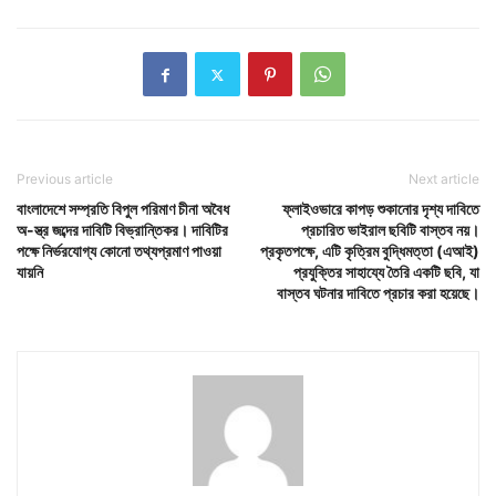
Previous article
Next article
বাংলাদেশে সম্প্রতি বিপুল পরিমাণ চীনা অবৈধ
ফ্লাইওভারে কাপড় শুকানোর দৃশ্য দাবিতে
অ-স্ত্র জব্দের দাবিটি বিভ্রান্তিকর। দাবিটির
প্রচারিত ভাইরাল ছবিটি বাস্তব নয়।
পক্ষে নির্ভরযোগ্য কোনো তথ্যপ্রমাণ পাওয়া
প্রকৃতপক্ষে, এটি কৃত্রিম বুদ্ধিমত্তা (এআই)
যায়নি
প্রযুক্তির সাহায্যে তৈরি একটি ছবি, যা
বাস্তব ঘটনার দাবিতে প্রচার করা হয়েছে।