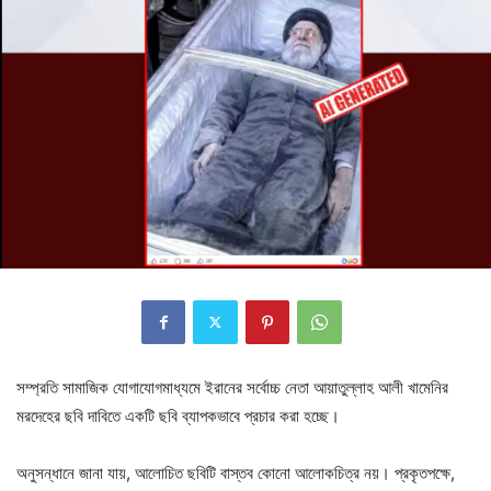
সম্প্রতি সামাজিক যোগাযোগমাধ্যমে ইরানের সর্বোচ্চ নেতা আয়াতুল্লাহ আলী খামেনির
মরদেহের ছবি দাবিতে একটি ছবি ব্যাপকভাবে প্রচার করা হচ্ছে।
অনুসন্ধানে জানা যায়, আলোচিত ছবিটি বাস্তব কোনো আলোকচিত্র নয়। প্রকৃতপক্ষে,