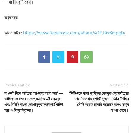
—যা বিভ্রান্তিকর।
তথ্যসূত্র:
আসল ঘটনা:
https://www.facebook.com/share/v/1FJ9s6mpgb/
Previous article
Next article
না ভোট দিলে আইনের আওতায় আনা হবে”—
ভিডিওতে থাকা ব্যক্তির ফেসবুক প্রোফাইলের
আসিফ নজরুলের নামে প্রচারিত এই মন্তব্য
নাম ‘আলহাজ্ব গাজী সুজন’। তিনি দীর্ঘদিন
এবং বিবিসি বাংলা লোগোযুক্ত ফটোকার্ড দুটিই
সৌদি আরবে চাকরি করেছেন বলেও তথ্য
ভুয়া ও বিভ্রান্তিকর।
পাওয়া গেছে।