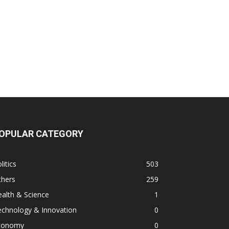
OPULAR CATEGORY
litics
503
thers
259
alth & Science
1
echnology & Innovation
0
conomy
0