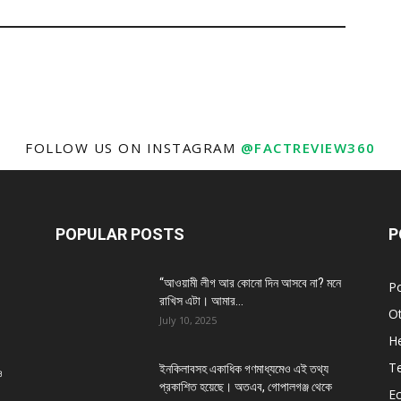
FOLLOW US ON INSTAGRAM
@FACTREVIEW360
POPULAR POSTS
P
“আওয়ামী লীগ আর কোনো দিন আসবে না? মনে
Po
রাখিস এটা। আমার...
O
July 10, 2025
He
T
ইনকিলাবসহ একাধিক গণমাধ্যমেও এই তথ্য
ও
প্রকাশিত হয়েছে। অতএব, গোপালগঞ্জ থেকে
E