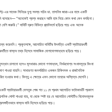
িপি)-এর সাবেক সিনিয়র যুগ্ম সদস্য সচিব ডা. তাসনিম জারা–এর নামে একটি
ে, তিনি বলেছেন— “অনেকেই প্রশ্ন করছেন আমি হাম নিয়ে কোন কথা কেন বলছিনা।
েশি জরুরি।” দাবিটি দ্রুত বিভিন্ন প্ল্যাটফর্মে ছড়িয়ে পড়ে এবং অনেক
ব্য করেননি। প্রকৃতপক্ষে, আলোচিত দাবিটির উৎপত্তি একটি স্যাটায়ারধর্মী
 পরবর্তীতে বাস্তব তথ্য হিসেবে সামাজিক যোগাযোগমাধ্যমে ছড়িয়ে পড়ে।
অনুসন্ধান চালানো হলেও মূলধারার কোনো গণমাধ্যম, নির্ভরযোগ্য সংবাদসূত্র কিংবা
ো প্রমাণ পাওয়া যায়নি। সাধারণত জনপরিচিত একজন চিকিৎসক ও রাজনৈতিক
চারিত হওয়ার কথা। কিন্তু এ ক্ষেত্রে এমন কোনো তথ্যের অস্তিত্ব মেলেনি।
টি স্যাটায়ারধর্মী ফেসবুক পেজ গত ১১ মে প্রথম আলোচিত ফটোকার্ডটি প্রকাশ
ল্পনিক পোস্ট পাওয়া যায়, যা থেকে স্পষ্ট হয় যে আলোচিত পোস্টটিও বিনোদনমূলক
প্রসঙ্গহীনভাবে বাস্তব দাবি হিসেবে ছড়িয়ে পড়ে।