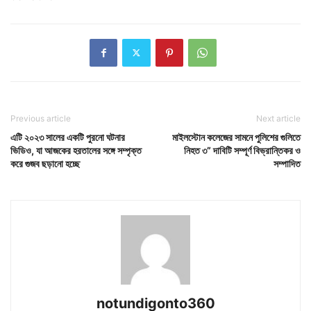
Previous article
Next article
এটি ২০২৩ সালের একটি পুরনো ঘটনার
মাইলস্টোন কলেজের সামনে পুলিশের গুলিতে
ভিডিও, যা আজকের হরতালের সঙ্গে সম্পৃক্ত
নিহত ৩” দাবিটি সম্পূর্ণ বিভ্রান্তিকর ও
করে গুজব ছড়ানো হচ্ছে
সম্পাদিত
notundigonto360