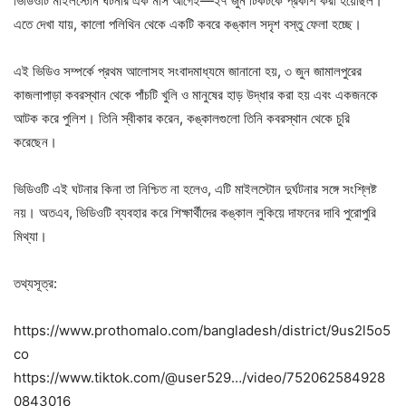
ভিডিওটি মাইলস্টোন ঘটনার এক মাস আগেই—২৭ জুন টিকটকে প্রকাশ করা হয়েছিল।
এতে দেখা যায়, কালো পলিথিন থেকে একটি কবরে কঙ্কাল সদৃশ বস্তু ফেলা হচ্ছে।
এই ভিডিও সম্পর্কে প্রথম আলোসহ সংবাদমাধ্যমে জানানো হয়, ৩ জুন জামালপুরের
কাজলাপাড়া কবরস্থান থেকে পাঁচটি খুলি ও মানুষের হাড় উদ্ধার করা হয় এবং একজনকে
আটক করে পুলিশ। তিনি স্বীকার করেন, কঙ্কালগুলো তিনি কবরস্থান থেকে চুরি
করেছেন।
ভিডিওটি এই ঘটনার কিনা তা নিশ্চিত না হলেও, এটি মাইলস্টোন দুর্ঘটনার সঙ্গে সংশ্লিষ্ট
নয়। অতএব, ভিডিওটি ব্যবহার করে শিক্ষার্থীদের কঙ্কাল লুকিয়ে দাফনের দাবি পুরোপুরি
মিথ্যা।
তথ্যসূত্র:
https://www.prothomalo.com/bangladesh/district/9us2l5o5
co
https://www.tiktok.com/@user529…/video/752062584928
0843016