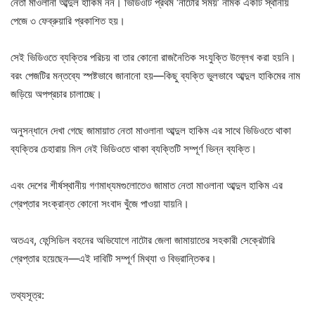
নেতা মাওলানা আব্দুল হাকিম নন। ভিডিওটি প্রথম ‘নাটোর সময়’ নামক একটি স্থানীয়
পেজে ৩ ফেব্রুয়ারি প্রকাশিত হয়।
সেই ভিডিওতে ব্যক্তির পরিচয় বা তার কোনো রাজনৈতিক সংযুক্তি উল্লেখ করা হয়নি।
বরং পেজটির মন্তব্যে স্পষ্টভাবে জানানো হয়—কিছু ব্যক্তি ভুলভাবে আব্দুল হাকিমের নাম
জড়িয়ে অপপ্রচার চালাচ্ছে।
অনুসন্ধানে দেখা গেছে জামায়াত নেতা মাওলানা আব্দুল হাকিম এর সাথে ভিডিওতে থাকা
ব্যক্তির চেহারায় মিল নেই ভিডিওতে থাকা ব্যক্তিটি সম্পূর্ণ ভিন্ন ব্যক্তি।
এবং দেশের শীর্ষস্থানীয় গণমাধ্যমগুলোতেও জামাত নেতা মাওলানা আব্দুল হাকিম এর
গ্রেপ্তার সংক্রান্ত কোনো সংবাদ খুঁজে পাওয়া যায়নি।
অতএব, ফেন্সিডিল বহনের অভিযোগে নাটোর জেলা জামায়াতের সহকারী সেক্রেটারি
গ্রেপ্তার হয়েছেন—এই দাবিটি সম্পূর্ণ মিথ্যা ও বিভ্রান্তিকর।
তথ্যসূত্র: