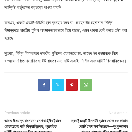
সংশ্লিষ্ট কর্তৃপক্ষের বক্তব্যে পাওয়া যায়নি।
অতএব, একটি এআই-নির্মিত ছবি ব্যবহার করে ডা. জাহেদ উর রহমানকে দিল্লি
বিমানবন্দরে ভারতীয় পুলিশ অপমানজনকভাবে নিয়ে যাচ্ছে, এমন ধারণা তৈরি করার চেষ্টা করা
হয়েছে।
সুতরাং, দিল্লি বিমানবন্দরে ভারতীয় পুলিশের হেফাজতে ডা. জাহেদ উর রহমানকে নিয়ে
যাওয়ার দাবিতে প্রচারিত ছবিটি বাস্তব নয়; এটি এআই-নির্মিত এবং দাবিটি বিভ্রান্তিকর।
Previous article
Next article
ভারত সীমান্তে বাংলাদেশ সেনাবাহিনীর ট্যাংক
স্বরাষ্ট্রমন্ত্রী ইসলামী ব্যাংক থেকে ৮৩ হাজার
মোতায়েনের দাবি বিভ্রান্তিকর; প্রচারিত
কোটি টাকা ঋণ নিয়েছেন—লুৎফুজ্জামান
ছবিটি পুরোনো সামরিক কুচকাওয়াজের
বাবরের নামে প্রচারিত মন্তব্যটি ভুয়া