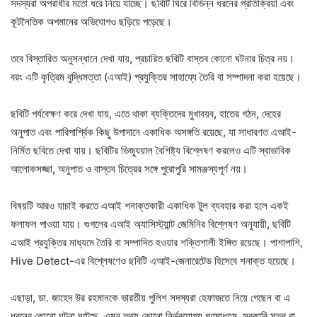
সদস্যরা অপরাধীর মতো ধরে নিয়ে যাচ্ছে। ছবিটি ঘিরে বিভিন্ন ধরনের প্রতিক্রিয়া এবং
কূটনৈতিক অপমানের অভিযোগও ছড়িয়ে পড়েছে।
তবে বিস্তারিত অনুসন্ধানে দেখা যায়, প্রচারিত ছবিটি বাস্তব কোনো ঘটনার চিত্র নয়।
বরং এটি কৃত্রিম বুদ্ধিমত্তা (এআই) প্রযুক্তির সাহায্যে তৈরি বা সম্পাদনা করা হয়েছে।
ছবিটি পর্যবেক্ষণ করে দেখা যায়, এতে থাকা ব্যক্তিদের মুখাবয়ব, হাতের গঠন, দেহের
অনুপাত এবং পারিপার্শ্বিক কিছু উপাদানে একাধিক অসঙ্গতি রয়েছে, যা সাধারণত এআই-
নির্মিত ছবিতে দেখা যায়। ছবিটির ভিজ্যুয়াল বৈশিষ্ট্য বিশ্লেষণ করলেও এটি স্বাভাবিক
আলোকসজ্জা, অনুপাত ও বাস্তব চিত্রের সঙ্গে পুরোপুরি সামঞ্জস্যপূর্ণ নয়।
বিষয়টি আরও যাচাই করতে এআই শনাক্তকারী একাধিক টুল ব্যবহার করা হলে একই
ফলাফল পাওয়া যায়। গুগলের এআই অ্যাসিস্ট্যান্ট জেমিনির বিশ্লেষণ অনুযায়ী, ছবিটি
এআই প্রযুক্তির মাধ্যমে তৈরি বা সম্পাদিত হওয়ার শক্তিশালী ইঙ্গিত রয়েছে। পাশাপাশি,
Hive Detect-এর বিশ্লেষণেও ছবিটি এআই-জেনারেটেড হিসেবে শনাক্ত হয়েছে।
এছাড়া, ডা. জাহেদ উর রহমানকে ভারতীয় পুলিশ সদস্যরা হেফাজতে নিয়ে গেছেন বা এ
ধরনের কোনো ঘটনা ঘটেছে, এমন তথ্য কোনো নির্ভরযোগ্য গণমাধ্যম, সরকারি সূত্র বা