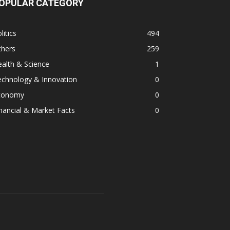
OPULAR CATEGORY
litics
494
thers
259
alth & Science
1
echnology & Innovation
0
conomy
0
nancial & Market Facts
0