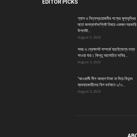
EDITOR PICKS
গ্যাস ও নিত্যপ্রয়োজনীয় পণ্যের মূল্যবৃদ্ধির
মতো জনস্বার্থসংশ্লিষ্ট বিষয়ে একজন সরকারি
উপদেষ্টা...
August 5, 2026
সময় ও প্রেক্ষাপট সম্পর্কে যাচাইযোগ্য তথ্য
পাওয়া যায়। কিন্তু আলোচিত দাবির...
August 5, 2026
‘আওয়ামী লীগ আমলে টাকা না দিয়ে বিদ্যুৎ
ব্যবহারকারীদের বিল বর্তমানে ২/৩...
August 5, 2026
AB