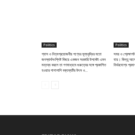
Politics
Politics
গ্যাস ও নিত্যপ্রয়োজনীয় পণ্যের মূল্যবৃদ্ধির মতো
সময় ও প্রেক্ষাপট
জনস্বার্থসংশ্লিষ্ট বিষয়ে একজন সরকারি উপদেষ্টা এমন
যায়। কিন্তু আল
মন্তব্য করলে তা গণমাধ্যমে গুরুত্বের সঙ্গে প্রকাশিত
নির্ভরযোগ্য প্র
হওয়ার পাশাপাশি বক্তব্যটির উৎস ও...