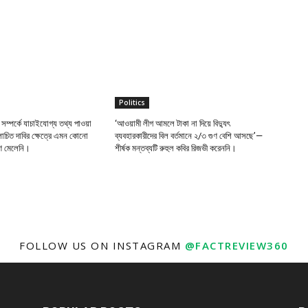
Politics
 সম্পর্কে যাচাইযোগ্য তথ্য পাওয়া
‘আওয়ামী লীগ আমলে টাকা না দিয়ে বিদ্যুৎ
োচিত দাবির ক্ষেত্রে এমন কোনো
ব্যবহারকারীদের বিল বর্তমানে ২/৩ গুণ বেশি আসছে’—
মাণ মেলেনি।
শীর্ষক মন্তব্যটি রুহুল কবির রিজভী করেননি।
FOLLOW US ON INSTAGRAM
@FACTREVIEW360