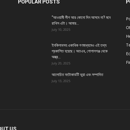
POPULAR POSTS
P
“আওয়ামী লীগ আর কোনো দিন আসবে না? মনে
Po
রাখিস এটা। আমার...
O
July 10, 2025
He
T
ইনকিলাবসহ একাধিক গণমাধ্যমেও এই তথ্য
প্রকাশিত হয়েছে। অতএব, গোপালগঞ্জ থেকে
E
অস্ত্র...
Fi
July 20, 2025
আলোচিত ফটোকার্ডটি ভুয়া এবং সম্পাদিত
July 13, 2025
OUT US