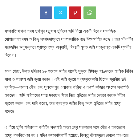
সম্প্রতি খাগড়া মধ্য দুর্গাপুর সন্ন্যাস মন্দিরের জমি নিয়ে একটি বিরোধ সামাজিক
যোগাযোগমাধ্যম ও কিছু সংবাদমাধ্যমে সাম্প্রদায়িক রঙে উপস্থাপিত হচ্ছে। তবে ঘটনাটির
সরেজমিন
অনুসন্ধানে প্রাপ্ত তথ্য অনুযায়ী, বিষয়টি মূলত জমি সংক্রান্ত একটি স্থানীয়
বিরোধ।
জানা গেছে, উক্ত মন্দিরের ১৬ শতাংশ জমির পাশেই মুক্তা মিষ্টান্ন ভাণ্ডারের মালিক নিরিন
সাহা ৩ শতাংশ জমি ক্রয় করেন। এই জমি ক্রয়ে মধ্যস্থতাকারী ছিলেন স্থানীয় দুই
ব্যক্তি—দালাল গৌর এবং সুলতানপুর এলাকার বাসিন্দা ও নওগাঁ কাঁজার অংশের সভাপতি
মকছেদ। জমি পরিমাপের সময় মকছেদ ফিতা নিয়ে মন্দিরের জমির ভেতরে কয়েক মিটার
প্রবেশ করেন এবং দাবি করেন, তার ক্রয়কৃত জমির কিছু অংশ মন্দিরের জমির মধ্যে
পড়েছে।
এ নিয়ে মন্দির পরিচালনা কমিটির সভাপতি অতুল চন্দ্র সরকারের সঙ্গে গৌর ও মকছেদের
মধ্যে বাকবিতণ্ডা হয়। যদিও কথাকাটাকাটি হয়েছে, কিন্তু ঘটনাস্থলে কোনো মারধরের