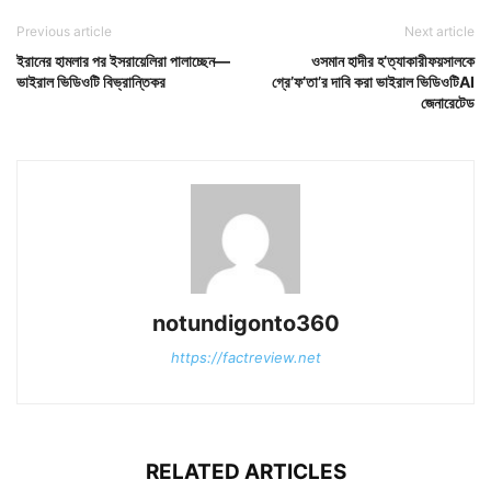
Previous article
Next article
ইরানের হামলার পর ইসরায়েলিরা পালাচ্ছেন—
ওসমান হাদীর হ’ত্যাকারীফয়সালকে
ভাইরাল ভিডিওটি বিভ্রান্তিকর
গ্রে’ফ’তা’র দাবি করা ভাইরাল ভিডিওটিAI
জেনারেটেড
notundigonto360
https://factreview.net
RELATED ARTICLES