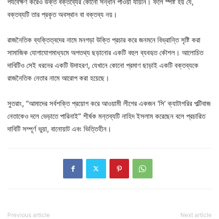
পর্যবেক্ষণ করেও উক্ত বক্তব্যের কোনো সন্ধান পাওয়া যায়নি। ফলে স্পষ্ট হয় যে,
বক্তব্যটি তার প্রকৃত অবস্থান বা বক্তব্য নয়।
রাজনৈতিক ব্যক্তিত্বদের নামে মনগড়া উক্তি প্রচার করে জনমনে বিভ্রান্তি সৃষ্টি করা
সামাজিক যোগাযোগমাধ্যমে অপতথ্য ছড়ানোর একটি বহুল ব্যবহৃত কৌশল। আলোচিত
দাবিটিও সেই ধরনের একটি উদাহরণ, যেখানে কোনো প্রমাণ ছাড়াই একটি বক্তব্যকে
রাজনৈতিক নেতার নামে আরোপ করা হয়েছে।
সুতরাং, “আমাদের সর্বশক্তি প্রয়োগ করে আওয়ামী লীগের একজন ‘সি’ ক্যাটাগরির পল্টিবাজ
নেতাকেও দলে ভেড়াতে পারিনাই” শীর্ষক মন্তব্যটি নাহিদ ইসলাম করেছেন বলে প্রচারিত
দাবিটি সম্পূর্ণ ভুয়া, বানোয়াট এবং ভিত্তিহীন।
Previous article
Next article