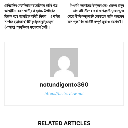
বেনিয়ামিন নেতানিয়াহু আর্জেন্টিনার জার্সি পরে
বিএনপি সরকারের উন্নয়ন দেখে দেশের মানুষ
আর্জেন্টিনা বনাম অস্ট্রিয়া ম্যাচে উপস্থিত
আওয়ামী লীগের করা সামান্য উন্নয়ন ভুলে
ছিলেন বলে প্রচারিত দাবিটি মিথ্যা। এ দাবির
গেছে শীর্ষক মন্তব্যটি জোনায়েদ সাকি করেছেন
সমর্থনে ছড়ানো ছবিটি কৃত্রিম বুদ্ধিমত্তা
বলে প্রচারিত দাবিটি সম্পূর্ণ ভুয়া ও বানোয়াট।
(এআই) প্রযুক্তির সহায়তায় তৈরি।
notundigonto360
https://factreview.net
RELATED ARTICLES