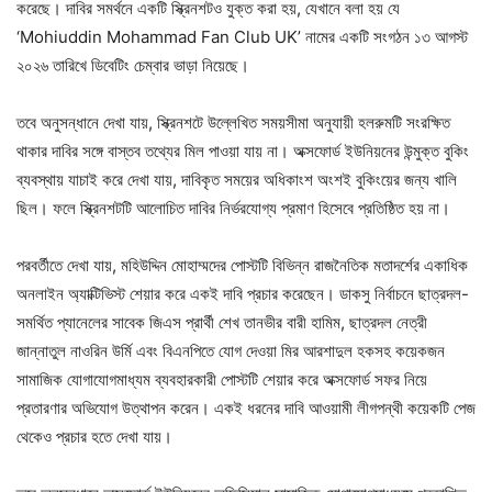
করেছে। দাবির সমর্থনে একটি স্ক্রিনশটও যুক্ত করা হয়, যেখানে বলা হয় যে
‘Mohiuddin Mohammad Fan Club UK’ নামের একটি সংগঠন ১৩ আগস্ট
২০২৬ তারিখে ডিবেটিং চেম্বার ভাড়া নিয়েছে।
তবে অনুসন্ধানে দেখা যায়, স্ক্রিনশটে উল্লেখিত সময়সীমা অনুযায়ী হলরুমটি সংরক্ষিত
থাকার দাবির সঙ্গে বাস্তব তথ্যের মিল পাওয়া যায় না। অক্সফোর্ড ইউনিয়নের উন্মুক্ত বুকিং
ব্যবস্থায় যাচাই করে দেখা যায়, দাবিকৃত সময়ের অধিকাংশ অংশই বুকিংয়ের জন্য খালি
ছিল। ফলে স্ক্রিনশটটি আলোচিত দাবির নির্ভরযোগ্য প্রমাণ হিসেবে প্রতিষ্ঠিত হয় না।
পরবর্তীতে দেখা যায়, মহিউদ্দিন মোহাম্মদের পোস্টটি বিভিন্ন রাজনৈতিক মতাদর্শের একাধিক
অনলাইন অ্যাক্টিভিস্ট শেয়ার করে একই দাবি প্রচার করেছেন। ডাকসু নির্বাচনে ছাত্রদল-
সমর্থিত প্যানেলের সাবেক জিএস প্রার্থী শেখ তানভীর বারী হামিম, ছাত্রদল নেত্রী
জান্নাতুল নাওরিন উর্মি এবং বিএনপিতে যোগ দেওয়া মির আরশাদুল হকসহ কয়েকজন
সামাজিক যোগাযোগমাধ্যম ব্যবহারকারী পোস্টটি শেয়ার করে অক্সফোর্ড সফর নিয়ে
প্রতারণার অভিযোগ উত্থাপন করেন। একই ধরনের দাবি আওয়ামী লীগপন্থী কয়েকটি পেজ
থেকেও প্রচার হতে দেখা যায়।