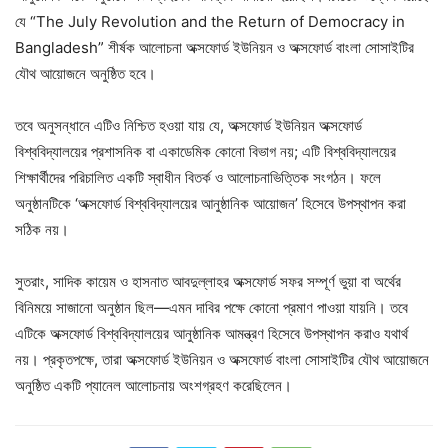
যে “The July Revolution and the Return of Democracy in
Bangladesh” শীর্ষক আলোচনা অক্সফোর্ড ইউনিয়ন ও অক্সফোর্ড বাংলা সোসাইটির
যৌথ আয়োজনে অনুষ্ঠিত হবে।
তবে অনুসন্ধানে এটিও নিশ্চিত হওয়া যায় যে, অক্সফোর্ড ইউনিয়ন অক্সফোর্ড
বিশ্ববিদ্যালয়ের প্রশাসনিক বা একাডেমিক কোনো বিভাগ নয়; এটি বিশ্ববিদ্যালয়ের
শিক্ষার্থীদের পরিচালিত একটি স্বাধীন বিতর্ক ও আলোচনাভিত্তিক সংগঠন। ফলে
অনুষ্ঠানটিকে ‘অক্সফোর্ড বিশ্ববিদ্যালয়ের আনুষ্ঠানিক আয়োজন’ হিসেবে উপস্থাপন করা
সঠিক নয়।
সুতরাং, সাদিক কায়েম ও হাসনাত আবদুল্লাহর অক্সফোর্ড সফর সম্পূর্ণ ভুয়া বা অর্থের
বিনিময়ে সাজানো অনুষ্ঠান ছিল—এমন দাবির পক্ষে কোনো প্রমাণ পাওয়া যায়নি। তবে
এটিকে অক্সফোর্ড বিশ্ববিদ্যালয়ের আনুষ্ঠানিক আমন্ত্রণ হিসেবে উপস্থাপন করাও যথার্থ
নয়। প্রকৃতপক্ষে, তারা অক্সফোর্ড ইউনিয়ন ও অক্সফোর্ড বাংলা সোসাইটির যৌথ আয়োজনে
অনুষ্ঠিত একটি প্যানেল আলোচনায় অংশগ্রহণ করেছিলেন।