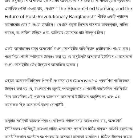
তবে অনুসন্ধানে অক্সফোর্ড ইউনিয়নের অফিসিয়াল সামাজিক যোগাযোগমাধ্যমে প্রকাশিত
একাধিক পোস্ট পাওয়া যায়, যেখানে “The Student-Led Uprising and the
Future of Post-Revolutionary Bangladesh” শীর্ষক একটি প্যানেল
আলোচনার ঘোষণা দেওয়া হয়েছিল। সেখানে বক্তা হিসেবে হাসনাত আবদুল্লাহ, সাদিক
কায়েম, ড. নাবিলা ইদ্রিস ও ড. আলিয়ার হোসেনের নাম উল্লেখ ছিল।
একই আয়োজনের তথ্য অক্সফোর্ড বাংলা সোসাইটির অফিসিয়াল প্ল্যাটফর্মেও পাওয়া যায়।
প্রকাশিত পোস্টে স্পষ্টভাবে উল্লেখ করা হয় যে অনুষ্ঠানটি অক্সফোর্ড ইউনিয়ন ও অক্সফোর্ড
বাংলা সোসাইটির যৌথ উদ্যোগে আয়োজিত হয়েছে।
এছাড়া অক্সফোর্ডভিত্তিক শিক্ষার্থী সংবাদমাধ্যম
Cherwell
-এ প্রকাশিত প্রতিবেদনে
উল্লেখ করা হয় যে, বাংলাদেশের জুলাই গণঅভ্যুত্থান ও পরবর্তী রাজনৈতিক পরিস্থিতি
নিয়ে আয়োজিত ওই প্যানেল আলোচনা অক্সফোর্ড ইউনিয়নে অনুষ্ঠিত হয় এবং এর
আয়োজক ছিল অক্সফোর্ড বাংলা সোসাইটি।
অনুষ্ঠান সংশ্লিষ্ট আমন্ত্রণপত্র ও নথিপত্র পর্যালোচনায় আরও দেখা যায়, অক্সফোর্ড
ইউনিয়নের প্রেসিডেন্ট আরওয়া হানিন এলরায়েস স্বাক্ষরিত চিঠির মাধ্যমে অতিথি বক্তাদের
আনুষ্ঠানিকভাবে অনুষ্ঠানে অংশগ্রহণের আমন্ত্রণ জানানো হয়েছিল। চিঠিতে উল্লেখ রয়েছে