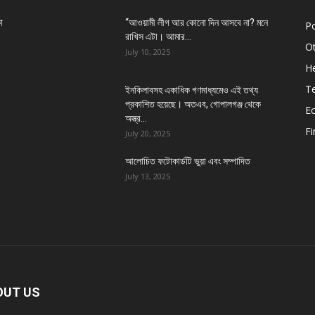
া
“আওয়ামী লীগ আর কোনো দিন আসবে না? মনে
Po
রাখিস এটা। আমার...
O
July 10, 2025
He
T
ইনকিলাবসহ একাধিক গণমাধ্যমেও এই তথ্য
প্রকাশিত হয়েছে। অতএব, গোপালগঞ্জ থেকে
E
অস্ত্র...
Fi
July 20, 2025
আলোচিত ফটোকার্ডটি ভুয়া এবং সম্পাদিত
July 13, 2025
OUT US