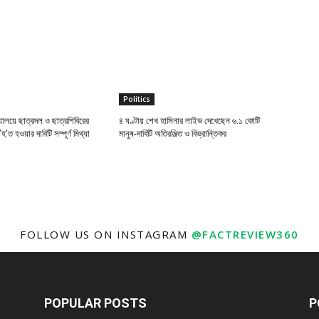
Politics
্যালয়ে ছাত্রদল ও ছাত্রশিবিরের
৪ ঘণ্টায় শেখ হাসিনার লাইভ দেখেছেন ৬.১ কোটি
’ত হওয়ার দাবিটি সম্পূর্ণ মিথ্যা
মানুষ-দাবিটি অতিরঞ্জিত ও বিভ্রান্তিকর
FOLLOW US ON INSTAGRAM
@FACTREVIEW360
POPULAR POSTS
P