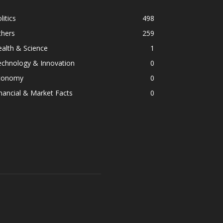
litics
498
thers
259
alth & Science
1
echnology & Innovation
0
conomy
0
nancial & Market Facts
0