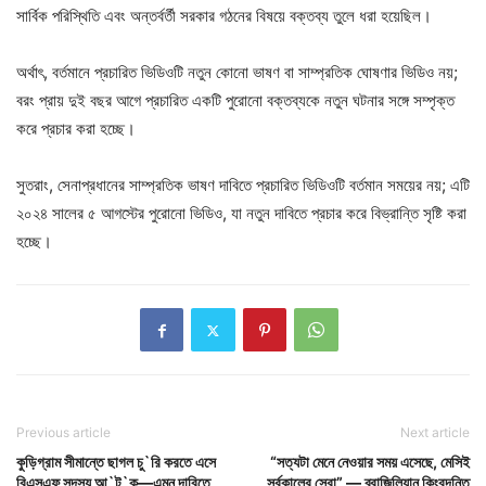
সার্বিক পরিস্থিতি এবং অন্তর্বর্তী সরকার গঠনের বিষয়ে বক্তব্য তুলে ধরা হয়েছিল।
অর্থাৎ, বর্তমানে প্রচারিত ভিডিওটি নতুন কোনো ভাষণ বা সাম্প্রতিক ঘোষণার ভিডিও নয়;
বরং প্রায় দুই বছর আগে প্রচারিত একটি পুরোনো বক্তব্যকে নতুন ঘটনার সঙ্গে সম্পৃক্ত
করে প্রচার করা হচ্ছে।
সুতরাং, সেনাপ্রধানের সাম্প্রতিক ভাষণ দাবিতে প্রচারিত ভিডিওটি বর্তমান সময়ের নয়; এটি
২০২৪ সালের ৫ আগস্টের পুরোনো ভিডিও, যা নতুন দাবিতে প্রচার করে বিভ্রান্তি সৃষ্টি করা
হচ্ছে।
Previous article
Next article
কুড়িগ্রাম সীমান্তে ছাগল চু`রি করতে এসে
“সত্যটা মেনে নেওয়ার সময় এসেছে, মেসিই
বিএসএফ সদস্য আ`ট`ক—এমন দাবিতে
সর্বকালের সেরা” — ব্রাজিলিয়ান কিংবদন্তি