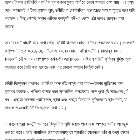
হাজার টাকার নোটভর্তি একাধিক ব্যাগ কাদাযুক্ত পানিতে ভেসে থাকতে দেখা যায়। এ দৃশ্য
দেখে অনেকেই এটিকে ব্যাংক লুট, দুর্নীতি বা রাজনৈতিক ষড়যন্ত্রের সঙ্গে সম্পৃক্ত বলে দাবি
করছেন। কিছু পোস্টে আবার এটিকে কর্ণফুলী নদী-এ ভেসে ওঠা বলেও উল্লেখ করা
হয়েছে।
তবে বিষয়টি যাচাই করে দেখা গেছে, ছবিটি বাস্তব কোনো ঘটনার প্রতিফলন নয়। সংশ্লিষ্ট
কর্তৃপক্ষ নিশ্চিত করেছে যে, নদীতে এ ধরনের কোনো ঘটনা ঘটেনি। মিজানুর রহমান
(সদরঘাট নৌ থানার ভারপ্রাপ্ত কর্মকর্তা) জানিয়েছেন, ভাইরাল ছবিটি কৃত্রিম বুদ্ধিমত্তা
ব্যবহার করে তৈরি করা হয়েছে এবং এর কোনো বাস্তব ভিত্তি নেই।
ছবিটি বিশ্লেষণ করলেও একাধিক অসংগতি লক্ষ্য করা যায়—টাকার বান্ডিলের গঠন,
ব্যাগের আকার ও পানিতে ভাসার ধরন স্বাভাবিক বাস্তবতার সঙ্গে পুরোপুরি সামঞ্জস্যপূর্ণ
নয়। এছাড়া আলোর প্রতিফলন, ছায়া এবং বস্তুর বিন্যাসে কৃত্রিমতার ছাপ স্পষ্ট, যা
সাধারণত এআই-নির্মিত ছবিতে দেখা যায়।
এ ধরনের ভুয়া কনটেন্ট জনমনে বিভ্রান্তি সৃষ্টি করতে পারে এবং অপ্রয়োজনীয় আতঙ্ক
ছড়াতে পারে। তাই সামাজিক যোগাযোগমাধ্যমে প্রচারিত যেকোনো ছবি বা তথ্য শেয়ার