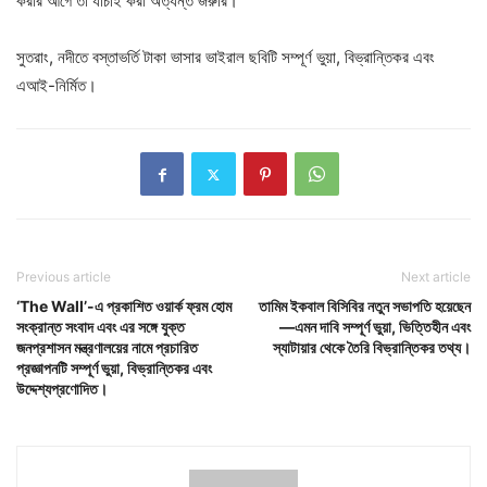
করার আগে তা যাচাই করা অত্যন্ত জরুরি।
সুতরাং, নদীতে বস্তাভর্তি টাকা ভাসার ভাইরাল ছবিটি সম্পূর্ণ ভুয়া, বিভ্রান্তিকর এবং
এআই-নির্মিত।
Previous article
Next article
‘The Wall’-এ প্রকাশিত ওয়ার্ক ফ্রম হোম
তামিম ইকবাল বিসিবির নতুন সভাপতি হয়েছেন
সংক্রান্ত সংবাদ এবং এর সঙ্গে যুক্ত
—এমন দাবি সম্পূর্ণ ভুয়া, ভিত্তিহীন এবং
জনপ্রশাসন মন্ত্রণালয়ের নামে প্রচারিত
স্যাটায়ার থেকে তৈরি বিভ্রান্তিকর তথ্য।
প্রজ্ঞাপনটি সম্পূর্ণ ভুয়া, বিভ্রান্তিকর এবং
উদ্দেশ্যপ্রণোদিত।