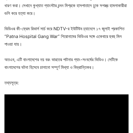
ধারণ করা। সেখানে কুখ্যাত গ্যাংস্টার চন্দন মিশ্রকে হাসপাতালে ঢুকে সশস্ত্র হামলাকারীরা
গুলি করে হত্যা করে।
ভিডিওর কী-ফ্রেম রিভার্স সার্চ করে NDTV-র ইউটিউব চ্যানেলে ১৭ জুলাই প্রকাশিত
“Patna Hospital Gang War” শিরোনামের ভিডিওর সঙ্গে একেবারে হুবহু মিল
পাওয়া যায়।
অতএব, এটি বাংলাদেশের নয় বরং ভারতের পাটনার গ্যাং-সংঘর্ষের ভিডিও। সেটিকে
বাংলাদেশের ঘটনা হিসেবে চালানো সম্পূর্ণ মিথ্যা ও বিভ্রান্তিকর।
তথ্যসূত্র: