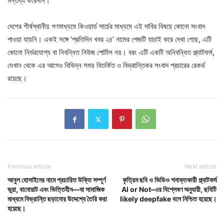
মন্তব্য করেননি।
দেশের শীর্ষস্থানীয় গণমাধ্যমে কিওয়ার্ড সার্চের মাধ্যমে এই দাবির বিষয়ে কোনো সংবাদ
পাওয়া যায়নি। একই সঙ্গে ‘প্রতিদিন খবর ২৪’ নামের পেজটি যাচাই করে দেখা গেছে, এটি
কোনো নির্ভরযোগ্য বা নিবন্ধিত নিউজ পোর্টাল নয়। বরং এটি একটি অনিবন্ধিত প্ল্যাটফর্ম,
যেখান থেকে এর আগেও বিভিন্ন সময় বিতর্কিত ও বিভ্রান্তিকর সংবাদ প্রচারের রেকর্ড
রয়েছে।
Previous article
Next article
আবুল হোসাইনের নামে প্রচারিত উক্তি সম্পূর্ণ
কৃত্রিম ছবি ও ভিডিও শনাক্তকারী প্ল্যাটফর্ম
ভুয়া, বানোয়াট এবং ভিত্তিহীন—যা সামাজিক
AI or Not–এর বিশ্লেষণ অনুযায়ী, ছবিটি
মাধ্যমে বিভ্রান্তি ছড়ানোর উদ্দেশ্যে তৈরি করা
likely deepfake বলে নিশ্চিত হয়েছে।
হয়েছে।