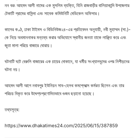
নন বরং আহমদ আলী নামের এক মুসলিম ব্যক্তি, যিনি রাজবাড়ীর বালিয়াকান্দি উপজেলার
টেকাটি গ্রামের বাসিন্দা এবং সাবেক কমিউনিটি মেডিকেল অফিসার।
কালের কণ্ঠ, ঢাকা টাইমস ও বিডিনিউজ২৪-এর প্রতিবেদন অনুযায়ী, নবী মুহাম্মদ (সা.)-
কে নিয়ে অবমাননাকর মন্তব্য করার অভিযোগে স্থানীয় জনতা তাকে লাঞ্ছিত করে এবং
জুতা মালা পরিয়ে বাজারে ঘোরায়।
ঘটনাটি ঘটে বেরুলি বাজারের এক চায়ের দোকানে, যা ধর্মীয় সংখ্যালঘুদের ওপর নিপীড়নের
ঘটনা নয়।
আহমদ আলী আগে নবাবপুর ইউনিয়ন সাব-হেলথ কমপ্লেক্সে কর্মরত ছিলেন এবং তার
পরিচয় বিকৃত করে উদ্দেশ্যপ্রণোদিতভাবে গুজব ছড়ানো হয়েছে।
তথ্যসূত্র:
https://www.dhakatimes24.com/2025/06/15/387859