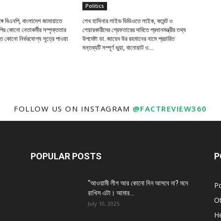
Politics
্গে বিএনপি, বাংলাদেশ জামায়াতে
শেখ হাসিনার লাইভ ভিডিওতে লাইক, কমেন্ট ও
ির কোনো নেতাকর্মীর সম্পৃক্ততার
শেয়ারকারীদের গ্রেফতারের দাবিতে প্রধানমন্ত্রীর তথ্য
ত কোনো নির্ভরযোগ্য সূত্রে পাওয়া
উপদেষ্টা ডা. জাহেদ উর রহমানের নামে প্রচারিত
মন্তব্যটি সম্পূর্ণ ভুয়া, বানোয়াট ও...
FOLLOW US ON INSTAGRAM
@FACTREVIEW360
POPULAR POSTS
P
“আওয়ামী লীগ আর কোনো দিন আসবে না? মনে
Po
রাখিস এটা। আমার...
O
July 10, 2025
He