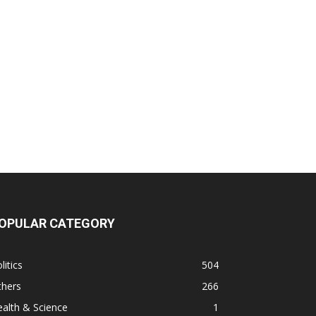
OPULAR CATEGORY
litics
504
thers
266
alth & Science
1