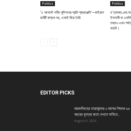
Politics
Politics
‘৫ আগস্টে শহীদ পুলিশদের প্রতি শ্রদ্ধাঞ্জলি’—ভাইরাল
হ`ত্যাকাণ্ডের সঙ
ছবিটি বাস্তব নয়, এআই দিয়ে তৈরি
ইসলামী বা এনসিপ
তথ্যও এখন পর্যন্
যায়নি।
EDITOR PICKS
ময়মনসিংহের তারাকান্দায় ৩ মাসের শিশুকে ৬৫
বছরের বৃদ্ধের মতো দেখতে দাবিতে...
August 9, 2026