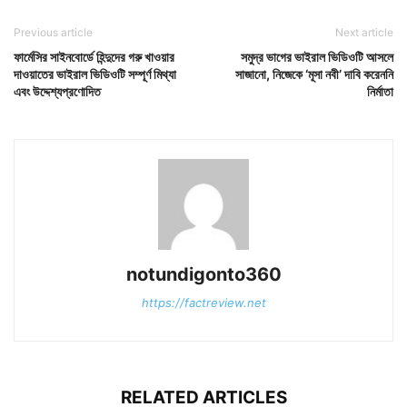
Previous article
Next article
ফার্মেসির সাইনবোর্ডে হিন্দুদের গরু খাওয়ার
সমুদ্র ভাগের ভাইরাল ভিডিওটি আসলে
দাওয়াতের ভাইরাল ভিডিওটি সম্পূর্ণ মিথ্যা
সাজানো, নিজেকে ‘মূসা নবী’ দাবি করেননি
এবং উদ্দেশ্যপ্রণোদিত
নির্মাতা
notundigonto360
https://factreview.net
RELATED ARTICLES