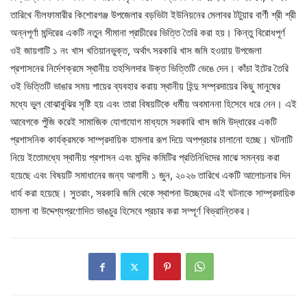
তারিখে নীলফামারীর কিশোরগঞ্জ উপজেলার বড়ভিটা ইউনিয়নের মেলাবর টটুয়ার বার্ণী শ্রী শ্রী
অন্নপূর্ণা মন্দিরের একটি নতুন সীমানা প্রাচীরের ভিত্তি তৈরি করা হয়। কিন্তু বিরোধপূর্ণ
ওই জায়গাটি ১ নং খাস খতিয়ানভুক্ত, অর্থাৎ সরকারি খাস জমি হওয়ায় উপজেলা
প্রশাসনের নির্দেশক্রমে স্থানীয় তহসিলদার উক্ত ভিত্তিটি ভেঙে দেন। কাঁচা ইটের তৈরি
ওই ভিত্তিটি ভাঙার সময় পায়ের ব্যবহার করায় স্থানীয় হিন্দু সম্প্রদায়ের কিছু মানুষের
মধ্যে ভুল বোঝাবুঝির সৃষ্টি হয় এবং তারা বিষয়টিকে ধর্মীয় অবমাননা হিসেবে ধরে নেন। এই
আবেগকে পুঁজি করেই সামাজিক যোগাযোগ মাধ্যমে সরকারি খাস জমি উদ্ধারের একটি
প্রশাসনিক কার্যক্রমকে সাম্প্রদায়িক হামলার রূপ দিয়ে অপপ্রচার চালানো হচ্ছে। ঘটনাটি
নিয়ে ইতোমধ্যে স্থানীয় প্রশাসন এবং মন্দির কমিটির প্রতিনিধিদের মাঝে সমন্বয় করা
হয়েছে এবং বিষয়টি সমাধানের জন্য আগামী ১ জুন, ২০২৬ তারিখে একটি আলোচনার দিন
ধার্য করা হয়েছে। সুতরাং, সরকারি জমি থেকে স্থাপনা উচ্ছেদের এই ঘটনাকে সাম্প্রদায়িক
হামলা বা উদ্দেশ্যপ্রণোদিত ভাঙচুর হিসেবে প্রচার করা সম্পূর্ণ বিভ্রান্তিকর।