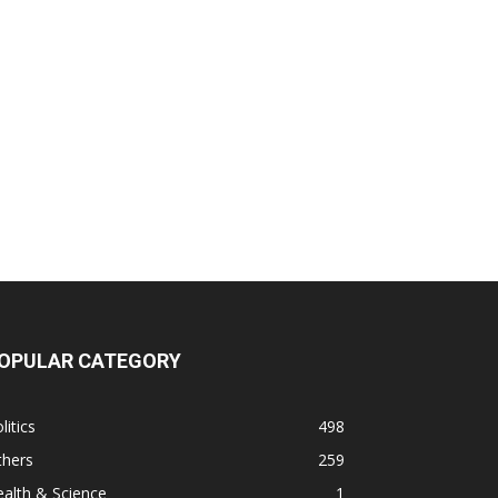
OPULAR CATEGORY
litics
498
thers
259
alth & Science
1