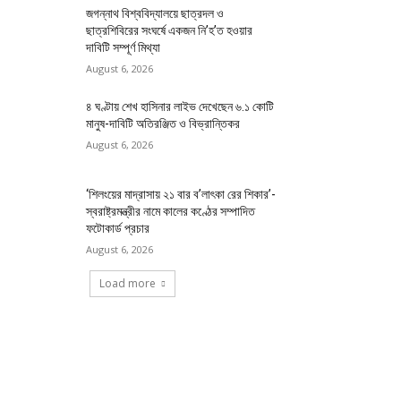
জগন্নাথ বিশ্ববিদ্যালয়ে ছাত্রদল ও
ছাত্রশিবিরের সংঘর্ষে একজন নি’হ’ত হওয়ার
দাবিটি সম্পূর্ণ মিথ্যা
August 6, 2026
৪ ঘণ্টায় শেখ হাসিনার লাইভ দেখেছেন ৬.১ কোটি
মানুষ-দাবিটি অতিরঞ্জিত ও বিভ্রান্তিকর
August 6, 2026
‘শিলংয়ের মাদ্রাসায় ২১ বার ব’লাৎকা রের শিকার’-
স্বরাষ্ট্রমন্ত্রীর নামে কালের কণ্ঠের সম্পাদিত
ফটোকার্ড প্রচার
August 6, 2026
Load more