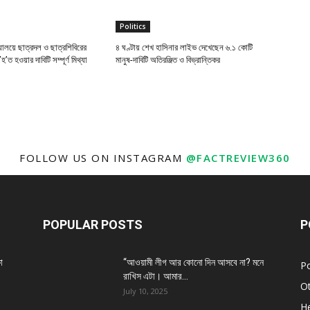
Politics
্যালয়ে ছাত্রদল ও ছাত্রশিবিরের
৪ ঘণ্টায় শেখ হাসিনার লাইভ দেখেছেন ৬.১ কোটি
’ত হওয়ার দাবিটি সম্পূর্ণ মিথ্যা
মানুষ-দাবিটি অতিরঞ্জিত ও বিভ্রান্তিকর
FOLLOW US ON INSTAGRAM
@FACTREVIEW360
POPULAR POSTS
P
া
“আওয়ামী লীগ আর কোনো দিন আসবে না? মনে
Po
রাখিস এটা। আমার...
O
July 10, 2025
He