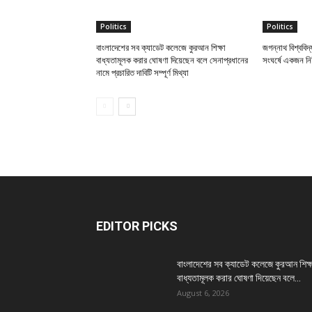
Politics
Politics
বাংলাদেশের সব ক্যাডেট কলেজে কুরআন শিক্ষা
জগন্নাথ বিশ্ববিদ
বাধ্যতামূলক করার ঘোষণা দিয়েছেন বলে সেনাপ্রধানের
সংঘর্ষে একজন নি’হ
নামে প্রচারিত দাবিটি সম্পূর্ণ মিথ্যা
EDITOR PICKS
বাংলাদেশের সব ক্যাডেট কলেজে কুরআন শিক্ষ
বাধ্যতামূলক করার ঘোষণা দিয়েছেন বলে...
August 6, 2026