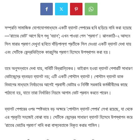
সম্প্রতি সামাজিক যোগাযোগমাধ্যমে একটি ব্যালট পেপারের ছবি ছড়িয়ে দাবি করা হয়েছে
—‘রাতের ভোট’ আগে ছিল শুধু ‘বয়ান’; এখন পাওয়া গেল ‘প্রমাণ’। ঝালকাঠি-২ আসনে
সিল মারার প্রমাণ দেখুন! ছবিতে দাঁড়িপাল্লা প্রতীকে সিল দেওয়া একটি ব্যালট দেখা যায়
এবং সেটিকে কেন্দ্রভিত্তিক কারচুপির প্রমাণ হিসেবে উপস্থাপন করা হয়।
তবে অনুসন্ধানে দেখা যায়, দাবিটি বিভ্রান্তিকর। ভাইরাল হওয়া ব্যালট পেপারটি সাধারণ
ভোটকেন্দ্রে ব্যবহৃত ব্যালট নয়; এটি একটি পোস্টাল ব্যালট। পোস্টাল ব্যালট ডাক
বিভাগের মাধ্যমে নির্বাচনের আগেই প্রবাসী ভোটার ও নির্দিষ্ট সরকারি কর্মজীবীদের কাছে
পাঠানো হয়, যাতে তারা নির্ধারিত নিয়মে আগাম ভোট প্রদান করতে পারেন।
ব্যালট পেপারের ওপর স্পষ্টভাবে বড় অক্ষরে ‘পোস্টাল ব্যালট পেপার’ লেখা রয়েছে, যা থেকে
এর প্রকৃতি সহজেই বোঝা যায়। সেটিকে কেন্দ্রের সাধারণ ব্যালট হিসেবে উপস্থাপন করে
‘রাতের ভোটের প্রমাণ’ দাবি করা বাস্তবতাকে বিকৃত করার শামিল।