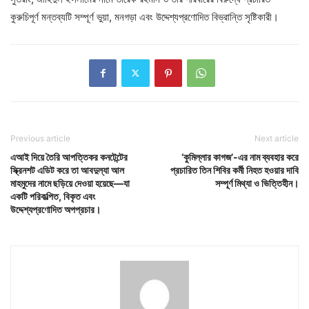
কুরুচিপূর্ণ মন্তব্যটি সম্পূর্ণ ভুয়া, মনগড়া এবং উদ্দেশ্যপ্রণোদিত বিভ্রান্তি সৃষ্টিকারী।
Previous article
Next article
এআই দিয়ে তৈরি আপত্তিকর কনটেন্টের
‘কুমিল্লার কাগজ’-এর নাম ব্যবহার করে
স্ক্রিনশট এডিট করে তা আবদুল্যা আল
প্রচারিত তিন শিবির কর্মী নিহত হওয়ার দাবি
মাহমুদের নামে ছড়িয়ে দেওয়া হয়েছে—যা
সম্পূর্ণ মিথ্যা ও ভিত্তিহীন।
একটি পরিকল্পিত, বিকৃত এবং
উদ্দেশ্যপ্রণোদিত অপপ্রচার।