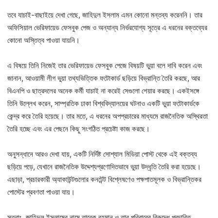
তবে যাচাই-বাছাইয়ে দেখা গেছে, জাহিদুল ইসলাম এমন কোনো মন্তব্য করেননি। তার
অফিসিয়াল ভেরিফায়েড ফেসবুক পেজ ও অন্যান্য নির্ভরযোগ্য সূত্রে এ ধরনের বক্তব্যের
কোনো অস্তিত্ব পাওয়া যায়নি।
এ বিষয়ে তিনি নিজেই তার ভেরিফায়েড ফেসবুক পেজে বিষয়টি ভুয়া বলে দাবি করেন এবং
জানান, আওয়ামী লীগ ভুয়া তথ্যভিত্তিক ফটোকার্ড ছড়িয়ে বিভ্রান্তি তৈরি করছে, আর
বিএনপি ও ছাত্রদলের অনেক কর্মী যাচাই না করেই সেগুলো শেয়ার করছে। একইসঙ্গে
তিনি উল্লেখ করেন, সাম্প্রতিক ঢাকা বিশ্ববিদ্যালয়ের ঘটনাও একটি ভুয়া ফটোকার্ডকে
কেন্দ্র করে তৈরি হয়েছে। তার মতে, এ ধরনের অপপ্রচারের মাধ্যমে রাজনৈতিক অস্থিরতা
তৈরি হচ্ছে এবং এর পেছনে কিছু সংগঠিত প্রচেষ্টা কাজ করছে।
অনুসন্ধানে আরও দেখা যায়, একটি নির্দিষ্ট সোশ্যাল মিডিয়া পোস্ট থেকে এই বক্তব্য
ছড়িয়ে পড়ে, যেখানে রাজনৈতিক উদ্দেশ্যপ্রণোদিতভাবে ভুয়া উদ্ধৃতি তৈরি করা হয়েছে।
এছাড়া, প্রচারকারী অ্যাকাউন্টগুলোর কনটেন্ট বিশ্লেষণেও পক্ষপাতমূলক ও বিভ্রান্তিকর
পোস্টের প্রবণতা পাওয়া যায়।
সুতরাং, জাহিদুল ইসলামের নামে তারেক রহমান ও তার পরিবারের বিরুদ্ধে প্রচারিত