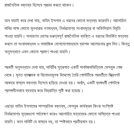
রাজনৈতিক বক্তব্য হিসেবে প্রচার করতে থাকেন।
তবে যাচাই করে দেখা যায়, নাহিদ ইসলাম এ ধরনের কোনো মন্তব্য করেননি। আলোচিত
দাবির পক্ষে কোনো মূলধারার গণমাধ্যম, নির্ভরযোগ্য সংবাদসূত্র বা অফিসিয়াল বিবৃতি
পাওয়া যায়নি। সাধারণত দেশের গুরুত্বপূর্ণ রাজনৈতিক ব্যক্তি এ ধরনের বিতর্কিত মন্তব্য
করলে তা সংবাদমাধ্যম ও সামাজিক যোগাযোগমাধ্যমে ব্যাপক আলোচনার জন্ম দিত। কিন্তু
অনুসন্ধানে এমন কোনো প্রমাণ পাওয়া যায়নি।
পরবর্তী অনুসন্ধানে দেখা যায়, দাবিটির সূত্রপাত একটি সার্কাজমভিত্তিক ফেসবুক পেজ
থেকে। মূলত ব্যঙ্গাত্মক বা বিনোদনমূলক উদ্দেশ্যে তৈরি পোস্টটিকে পরবর্তীতে স্ক্রিনশট
আকারে বাস্তব বক্তব্য হিসেবে ছড়িয়ে দেওয়া হয়। অর্থাৎ, একটি ব্যঙ্গধর্মী পোস্টকে
প্রসঙ্গহীনভাবে ব্যবহার করে বিভ্রান্তি সৃষ্টি করা হয়েছে।
এছাড়া নাহিদ ইসলামের সাম্প্রতিক বক্তব্য, ফেসবুক কার্যক্রম কিংবা সংশ্লিষ্ট
নির্ভরযোগ্য সূত্রগুলো পর্যবেক্ষণ করেও আলোচিত মন্তব্যের কোনো অস্তিত্ব পাওয়া
যায়নি। ফলে দাবিটি যে বাস্তব নয়, তা স্পষ্টভাবে প্রতীয়মান হয়।