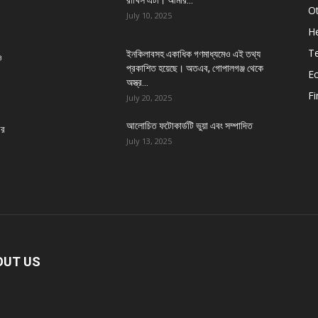
রাখিস এটা। আমার...
O
July 10, 2025
He
T
ইনকিলাবসহ একাধিক গণমাধ্যমেও এই তথ্য
ও
প্রকাশিত হয়েছে। অতএব, গোপালগঞ্জ থেকে
E
অস্ত্র...
Fi
July 20, 2025
আলোচিত ফটোকার্ডটি ভুয়া এবং সম্পাদিত
ীর
July 13, 2025
OUT US