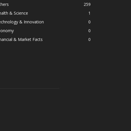
thers
259
alth & Science
1
echnology & Innovation
0
conomy
0
nancial & Market Facts
0