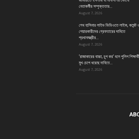
জামায়াতে ইসলামী বা এনসিপির কোনো
নেতাকর্মীর সম্পৃক্ততার...
August 7, 2026
শেখ হাসিনার লাইভ ভিডিওতে লাইক, কমেন্ট 
শেয়ারকারীদের গ্রেফতারের দাবিতে
প্রধানমন্ত্রীর...
August 7, 2026
‘রাজাকারের বাচ্চা, চুপ কর’ বলে পুলিশ শিক্ষার্থ
মুখ চেপে ধরেছে দাবিতে...
August 7, 2026
AB