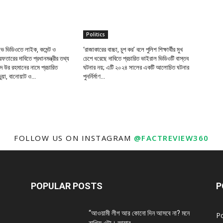
Politics
ভ ভিডিওতে লাইক, কমেন্ট ও
‘রাজাকারের বাচ্চা, চুপ কর’ বলে পুলিশ শিক্ষার্থীর মুখ
েফতারের দাবিতে প্রধানমন্ত্রীর তথ্য
চেপে ধরেছে দাবিতে প্রচারিত ভাইরাল ভিডিওটি বাস্তব
েদ উর রহমানের নামে প্রচারিত
ঘটনার নয়; এটি ২০২৪ সালের একটি আলোচিত ঘটনার
ভুয়া, বানোয়াট ও...
পুনর্নির্মাণ...
FOLLOW US ON INSTAGRAM
@FACTREVIEW360
POPULAR POSTS
P
“আওয়ামী লীগ আর কোনো দিন আসবে না? মনে
Po