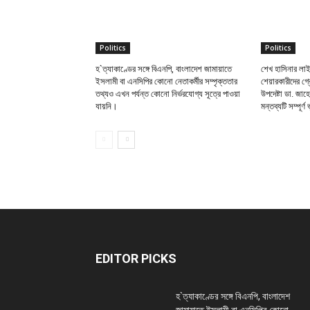
Politics
Politics
হ`ত্যাকাণ্ডের সঙ্গে বিএনপি, বাংলাদেশ জামায়াতে
শেখ হাসিনার লাই
ইসলামী বা এনসিপির কোনো নেতাকর্মীর সম্পৃক্ততার
শেয়ারকারীদের গ্র
তথ্যও এখন পর্যন্ত কোনো নির্ভরযোগ্য সূত্রে পাওয়া
উপদেষ্টা ডা. জাহ
যায়নি।
মন্তব্যটি সম্পূর্ণ 
EDITOR PICKS
হ`ত্যাকাণ্ডের সঙ্গে বিএনপি, বাংলাদেশ