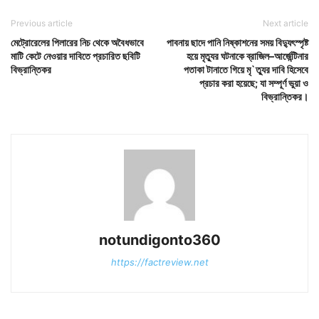
Previous article
Next article
মেট্রোরেলের পিলারের নিচ থেকে অবৈধভাবে
পাবনায় ছাদে পানি নিষ্কাশনের সময় বিদ্যুৎস্পৃষ্ট
মাটি কেটে নেওয়ার দাবিতে প্রচারিত ছবিটি
হয়ে মৃত্যুর ঘটনাকে ব্রাজিল–আর্জেন্টিনার
বিভ্রান্তিকর
পতাকা টানাতে গিয়ে মৃ`ত্যুর দাবি হিসেবে
প্রচার করা হয়েছে; যা সম্পূর্ণ ভুয়া ও
বিভ্রান্তিকর।
notundigonto360
https://factreview.net