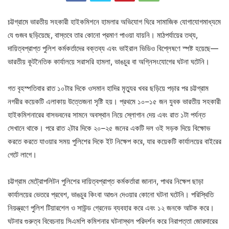
চট্টগ্রামে ভারতীয় সহকারী হাইকমিশনে হামলার অভিযোগ ঘিরে সামাজিক যোগাযোগমাধ্যমে
যে গুজব ছড়িয়েছে, বাস্তবে তার কোনো প্রমাণ পাওয়া যায়নি। মাঠপর্যায়ের তথ্য,
দায়িত্বপ্রাপ্ত
পুলিশ কর্মকর্তাদের বক্তব্য এবং ভাইরাল ভিডিও বিশ্লেষণে স্পষ্ট হয়েছে—
ভারতীয় কূটনৈতিক কার্যালয়ে সরাসরি হামলা, ভাঙচুর বা অগ্নিসংযোগের ঘটনা ঘটেনি।
গত বৃহস্পতিবার রাত ১০টার দিকে ওসমান হাদির মৃত্যুর খবর ছড়িয়ে পড়ার পর চট্টগ্রাম
নগরীর কয়েকটি এলাকায় উত্তেজনা সৃষ্টি হয়। প্রথমে ১০–১৫ জন যুবক ভারতীয় সহকারী
হাইকমিশনারের বাসভবনের সামনে অবস্থান নিয়ে স্লোগান দেয় এবং রাত ১টা পর্যন্ত
সেখানে থাকে। পরে রাত ২টার দিকে ২০–২৫ জনের একটি দল ওই সড়ক দিয়ে বিক্ষোভ
করতে করতে যাওয়ার সময় পুলিশের দিকে ইট নিক্ষেপ করে, যার কয়েকটি কার্যালয়ের বাইরের
গেটে লাগে।
চট্টগ্রাম মেট্রোপলিটন পুলিশের দায়িত্বপ্রাপ্ত কর্মকর্তারা জানান, পাথর নিক্ষেপ ছাড়া
কার্যালয়ের ভেতরে প্রবেশ, ভাঙচুর কিংবা আগুন দেওয়ার কোনো ঘটনা ঘটেনি। পরিস্থিতি
নিয়ন্ত্রণে পুলিশ টিয়ারশেল ও সাউন্ড গ্রেনেড ব্যবহার করে এবং ১২ জনকে আটক করে।
ঘটনার গুরুত্ব বিবেচনায় সিএমপি কমিশনার ঘটনাস্থল পরিদর্শন করে নিরাপত্তা জোরদারের