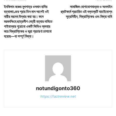
ইনকিলাব মঞ্চের মুখপাত্র ওসমান হাদির
সামাজিক যোগাযোগমাধ্যম ও অনলাইন
হত্যাকাণ্ডের প্রায় তিন মাস আগেই ওই
প্ল্যাটফর্মে প্রচারিত এই বক্তব্যটি যাচাইযোগ্য
নারীর মরদেহ উদ্ধার করা হয়। ফলে
সূত্রবিহীন, বিভ্রান্তিকর এবং মিথ্যা দাবি
ময়মনসিংহে ছাত্রলীগ নেত্রী হত্যার দাবিতে
গাইবান্ধার পুরোনো একটি ভিডিও ব্যবহার
করে বিভ্রান্তিকর ও ভুয়া প্রচারণা চালানো
হয়েছে—যা সম্পূর্ণ মিথ্যা।
notundigonto360
https://factreview.net