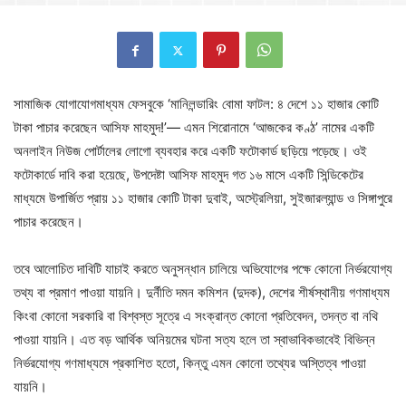
সামাজিক যোগাযোগমাধ্যম ফেসবুকে ‘মানিলন্ডারিং বোমা ফাটল: ৪ দেশে ১১ হাজার কোটি
টাকা পাচার করেছেন আসিফ মাহমুদ!’— এমন শিরোনামে ‘আজকের কণ্ঠ’ নামের একটি
অনলাইন নিউজ পোর্টালের লোগো ব্যবহার করে একটি ফটোকার্ড ছড়িয়ে পড়েছে। ওই
ফটোকার্ডে দাবি করা হয়েছে, উপদেষ্টা আসিফ মাহমুদ গত ১৬ মাসে একটি সিন্ডিকেটের
মাধ্যমে উপার্জিত প্রায় ১১ হাজার কোটি টাকা দুবাই, অস্ট্রেলিয়া, সুইজারল্যান্ড ও সিঙ্গাপুরে
পাচার করেছেন।
তবে আলোচিত দাবিটি যাচাই করতে অনুসন্ধান চালিয়ে অভিযোগের পক্ষে কোনো নির্ভরযোগ্য
তথ্য বা প্রমাণ পাওয়া যায়নি। দুর্নীতি দমন কমিশন (দুদক), দেশের শীর্ষস্থানীয় গণমাধ্যম
কিংবা কোনো সরকারি বা বিশ্বস্ত সূত্রে এ সংক্রান্ত কোনো প্রতিবেদন, তদন্ত বা নথি
পাওয়া যায়নি। এত বড় আর্থিক অনিয়মের ঘটনা সত্য হলে তা স্বাভাবিকভাবেই বিভিন্ন
নির্ভরযোগ্য গণমাধ্যমে প্রকাশিত হতো, কিন্তু এমন কোনো তথ্যের অস্তিত্ব পাওয়া
যায়নি।