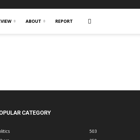
EVIEW
ABOUT
REPORT
OPULAR CATEGORY
litics
503