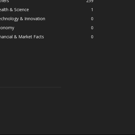
thers
259
alth & Science
1
echnology & Innovation
0
conomy
0
nancial & Market Facts
0