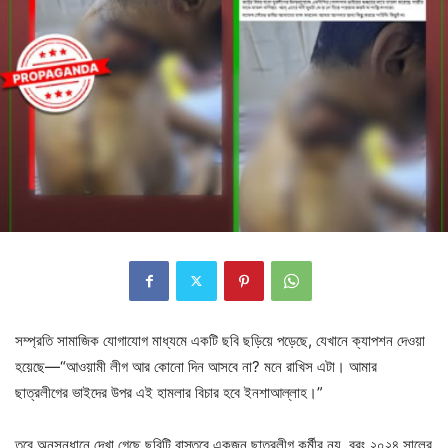
সম্প্রতি সামাজিক যোগাযোগ মাধ্যমে একটি ছবি ছড়িয়ে পড়েছে, যেখানে ক্যাপশন দেওয়া
হয়েছে—“আওয়ামী লীগ আর কোনো দিন আসবে না? মনে রাখিস এটা। আমার
ছাত্রলীগের ভাইদের উপর এই হামলার
বিচার হবে ইনশাআল্লাহ।”
তবে অনুসন্ধানে দেখা গেছে ছবিটি বাস্তবে একজন ছাত্রলীগ কর্মীর নয়, বরং ২০২৪ সালের